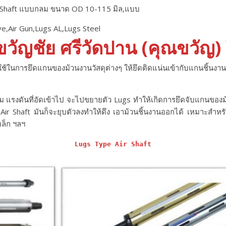
 Air Shaft แบบกลม ขนาด OD 10-115 มิล,แบบ
e,Air Gun,Lugs AL,Lugs Steel
วัญชัย ศรีวัดปาน (คุณขวัญ
ับใช้ในการยึดแกนของม้วนงานวัสดุต่างๆ ให้ยึดติดแน่นเข้ากับแกนชิ้นง
งดันที่อัดเข้าไป จะไปขยายตัว Lugs ทําให้เกิดการยึดจับแกนของม
ี่ Air Shaft มันก็จะยุบตัวลงทําให้ดึง เอาม้วนชิ้นงานออกได้ เหมาะสํ
หล็ก ฯลฯ
Lugs Type Air Shaft