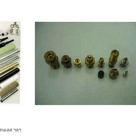
ตนเลส ฯลฯ